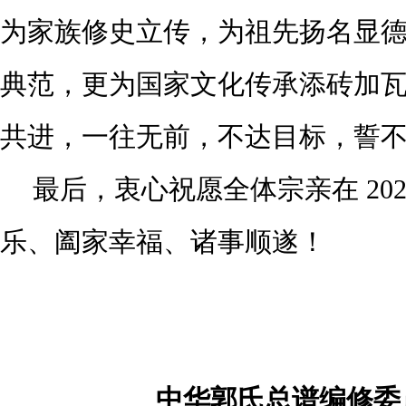
为家族修史立传，为祖先扬名显
典范，更为国家文化传承添砖加
共进，一往无前，不达目标，誓
最后，衷心祝愿全体宗亲在 202
乐、阖家幸福、诸事顺遂！
中华郭氏总谱编修委员