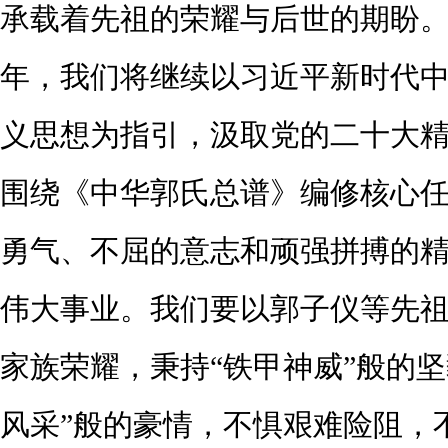
承载着先祖的荣耀与后世的期盼
年，我们将继续以习近平新时代
义思想为指引，汲取党的二十大
围绕《中华郭氏总谱》编修核心
勇气、不屈的意志和顽强拼搏的
伟大事业。我们要以郭子仪等先
家族荣耀，秉持“铁甲神威”般的坚
风采”般的豪情，不惧艰难险阻，