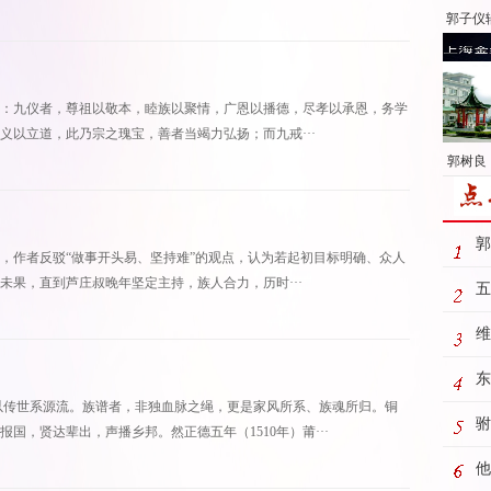
郭子仪
：九仪者，尊祖以敬本，睦族以聚情，广恩以播德，尽孝以承恩，务学
义以立道，此乃宗之瑰宝，善者当竭力弘扬；而九戒···
郭树良：
郭
，作者反驳“做事开头易、坚持难”的观点，认为若起初目标明确、众人
果，直到芦庄叔晚年坚定主持，族人合力，历时···
五
维
东
以传世系源流。族谱者，非独血脉之绳，更是家风所系、族魂所归。铜
主
驸
国，贤达辈出，声播乡邦。然正德五年（1510年）莆···
他