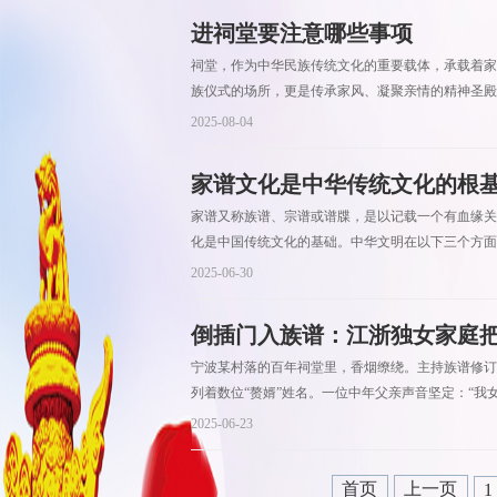
进祠堂要注意哪些事项
祠堂，作为中华民族传统文化的重要载体，承载着家
族仪式的场所，更是传承家风、凝聚亲情的精神圣殿
2025-08-04
家谱文化是中华传统文化的根
家谱又称族谱、宗谱或谱牒，是以记载一个有血缘关
化是中国传统文化的基础。中华文明在以下三个方面
2025-06-30
倒插门入族谱：江浙独女家庭
宁波某村落的百年祠堂里，香烟缭绕。主持族谱修订
列着数位“赘婿”姓名。一位中年父亲声音坚定：“我
2025-06-23
首页
上一页
1