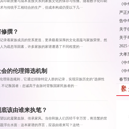
其印刷质量与成本直接关系到家族文化的保存与传播。随着数字化印刷
《中
术与传统手工相结合的生产，但成本构成仍受以下几···
严正
告中
关于
何修撰？
关于
记录着家族成员的世系更迭，更承载着深厚的文化底蕴与家族荣誉。然
202
人为疏忽等因素，许多家族的家谱遭遇了不同程度的···
大孝
《中
社会的伦理筛选机制
《中
的伦理筛选规则，它通过排除特定人群的记录，实现宗族历史的“选择性
春节
 不记叛国者：忠诚高于血脉对背叛国家民族者的···
该由谁来执笔？​​
望以此凝聚血脉、传承家风。当你和族人们历经千辛万苦，将浩繁的世
题浮出水面：这本家谱的序言，应该由谁来写？这绝···