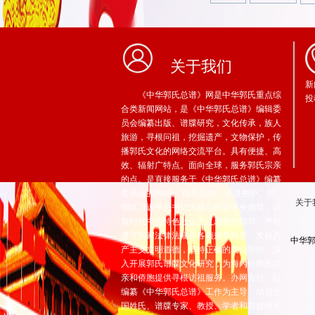
关于我们
新
《中华郭氏总谱》网是中华郭氏重点综
投
合类新闻网站，是《中华郭氏总谱》编辑委
员会编纂出版、谱牒研究，文化传承，族人
旅游，寻根问祖，挖掘遗产，文物保护，传
播郭氏文化的网络交流平台。具有便捷、高
效、辐射广特点。面向全球，服务郭氏宗亲
的点。是直接服务于《中华郭氏总谱》编纂
委员会的网站。 指导思想：坚决拥护、贯
关于
彻以习近平总书记为核心的党中央领导，以
新时代中国特色社会主义思想为指导。严格
遵守国家法律法规和各项规章制度。发扬共
中华郭
产主义文明道德，坚持正确的舆论导向，深
入开展郭氏谱牒文化研究，为海內外郭氏宗
亲和侨胞提供寻根访祖服务。办网方针：以
编纂《中华郭氏总谱》工作为主导，动员全
国姓氏、谱牒专家、教授、学者和郭姓研究