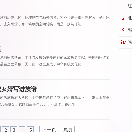
五
红
族的历史记忆、伦理规范与精神信仰。它不仅是供奉祖先牌位、举行宗
店
北
。进入祠堂，并非简单的空间转换，而是一次与传统···
称
郭
继
晚
基
系的家族世系、变迁与发展为主要内容的家族历史文献。中国的家谱文
是在全世界独一无二的，这也形成了中华传统文化的···
把女婿写进族谱
的老族长眉头紧锁，手中朱笔悬在半空，迟迟未能落下——纸页上赫然
女儿是独苗，女婿就是半个儿子，不进谱，香火如···
下一页
尾页
2
3
4
5
···