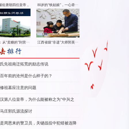
辅佐唐朝四任皇帝，
80岁的“铁姑娘”，一心牵···
···
从“卖糖的”到营···
江西省级“非遗”大师郭英···
氏先祖南迁拓荒的励志传说
百年前的沧州是什么样子的？
修祖墓应注意的问题
汉第八位皇帝，为什么能被称之为“中兴之
”？
马庄郭氏源流探讨
是周恩来的警卫员，关键战役中犯错被连降