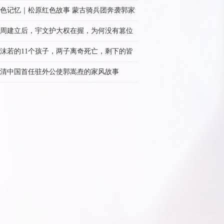
级，后成开国大校
色记忆｜松原红色故事 蒙古骑兵团奔袭郭家
周建立后，宇文护大权在握，为何没有篡位
帝呢？
沫若的11个孩子，两子离奇死亡，剩下的皆
承了他的品质
清中国首任驻外公使郭嵩焘的家风故事