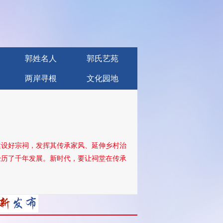
郭姓名人
郭氏艺苑
两岸寻根
文化园地
建设好宗祠，发挥其传承家风、延伸乡村治
经历了千年发展。新时代，要让祠堂在传承