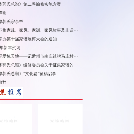
华郭氏总谱》第二卷编修实施方案
声明
华郭氏宗亲书
征集家规、家风、家训、家风故事及非遗···
举办第十届家谱展评大会的通知
5 年新年贺词
至爱惊天地——记孟州市南庄镇驸马庄村···
华郭氏总谱》编修委员会关于征集家谱的···
华郭氏总谱》“文化篇”征稿启事
致辞