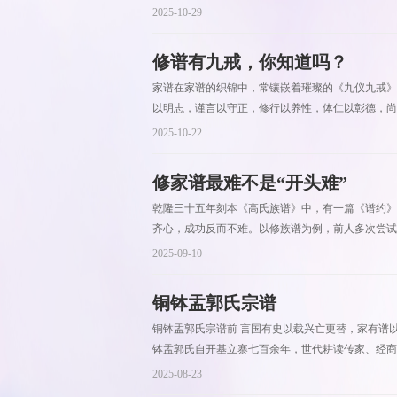
2025-10-29
修谱有九戒，你知道吗？
家谱在家谱的织锦中，常镶嵌着璀璨的《九仪九戒》
以明志，谨言以守正，修行以养性，体仁以彰德，尚
2025-10-22
修家谱最难不是“开头难”
乾隆三十五年刻本《高氏族谱》中，有一篇《谱约》
齐心，成功反而不难。以修族谱为例，前人多次尝试未
2025-09-10
铜钵盂郭氏宗谱
铜钵盂郭氏宗谱前 言国有史以载兴亡更替，家有谱
钵盂郭氏自开基立寨七百余年，世代耕读传家、经商报
2025-08-23