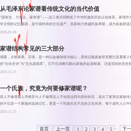
从毛泽东论家谱看传统文化的当代价值
“国有史，方有志，家有谱”——这三者共同构筑了中华民族的历史认知体系。家谱作
年文明的记忆基因，是中国特有的文化遗产。其影响力跨越民族界限，成为各族群追溯
2026-01-08
家谱结构常见的三大部分
谱牒，古称家乘、宗谱，是一种以血缘脉络为核心，系统记载家族世系繁衍及重要人
的“生命史诗”与“文化基因库”。它不仅清晰勾勒出家族的起源根基、迁徙流转的历史轨
2025-12-25
一个氏族，究竟为何要修家谱呢？
前人不修谱后人寻根苦今人不修谱后人不知吾这四句质朴的话，道出了家谱在家族传
的不仅是一个家族的血脉记忆，更是一个民族生生不息的文化传承。每个成年人心中都
2025-12-25
首页
上一页
下
1
2
3
4
5
···