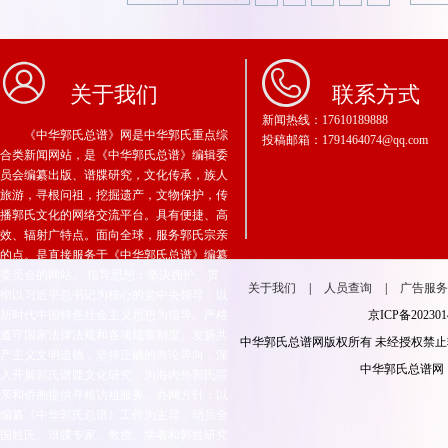
关于我们
联系方式
新闻热线：17610189888
《中华郭氏总谱》网是中华郭氏重点综
投稿邮箱：1791464074@qq.com
合类新闻网站，是《中华郭氏总谱》编辑委
员会编纂出版、谱牒研究，文化传承，族人
旅游，寻根问祖，挖掘遗产，文物保护，传
播郭氏文化的网络交流平台。具有便捷、高
效、辐射广特点。面向全球，服务郭氏宗亲
的点。是直接服务于《中华郭氏总谱》编纂
委员会的网站。 指导思想：坚决拥护、贯
关于我们
|
人员查询
|
广告服
彻以习近平总书记为核心的党中央领导，以
新时代中国特色社会主义思想为指导。严格
京ICP备2023
遵守国家法律法规和各项规章制度。发扬共
中华郭氏总谱网版权所有 未经授权禁
产主义文明道德，坚持正确的舆论导向，深
中华郭氏总谱网：常
入开展郭氏谱牒文化研究，为海內外郭氏宗
亲和侨胞提供寻根访祖服务。办网方针：以
编纂《中华郭氏总谱》工作为主导，动员全
国姓氏、谱牒专家、教授、学者和郭姓研究