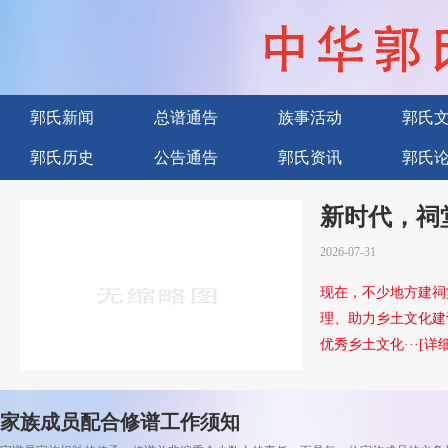
郭氏新闻
总谱通告
族事活动
郭氏
郭氏历史
公告通告
郭氏资讯
郭氏
广告服务
新时代，祠
2026-07-31
现在，不少地方建祠
理、助力乡土文化建
优秀乡土文化···[详细
家族成员配合修谱工作须知