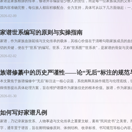
家谱是家族根脉的传承，修谱并非编委会少数人的责任，而是每一位家族成员的义务
牒内容准确完整，每位族人都应积极配合、全力支持，具体可从以下几方面做起：一、
2026-02-09
家谱世系编写的原则与实操指南
家谱，作为家族血脉延续与文化传承的载体，其核心价值在于清晰勾勒家族成员的血
切的关键，便在于“世系”的编写。世系，又称“世系图”“世系表”，是家谱的骨架与灵魂，
2026-02-02
族谱修纂中的历史严谨性——论“无后”标注的规范
本文聚焦于族谱编修中“无后”标注这一核心议题，系统阐释其操作规范与伦理底线，
殊情形提出具体处理方案，旨在维护谱牒作为家族信史的根本价值。族谱，作为家族血
2026-01-30
如何写好家谱凡例
家谱，乃记录家族世系、人物事迹与文化传承之重要文献，素有“民间史书”之美誉。
字，通常置于谱首，旨在阐明编修原则、体例结构、收录标准、书写规范等核心内容。