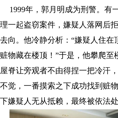
1999年，郭月明成为刑警。有
理一起盗窃案件，嫌疑人落网后
去向。他冷静分析：“嫌疑人住在
赃物藏在楼顶！”于是，他攀爬至
屋脊让旁观者不由得捏一把冷汗
不觉，一番摸索之下成功找到赃
下嫌疑人无从抵赖，最终被依法