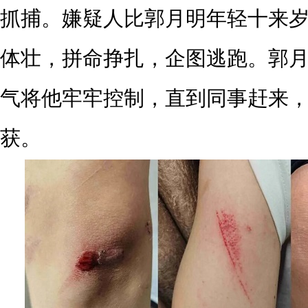
抓捕。嫌疑人比郭月明年轻十来
体壮，拼命挣扎，企图逃跑。郭
气将他牢牢控制，直到同事赶来
获。