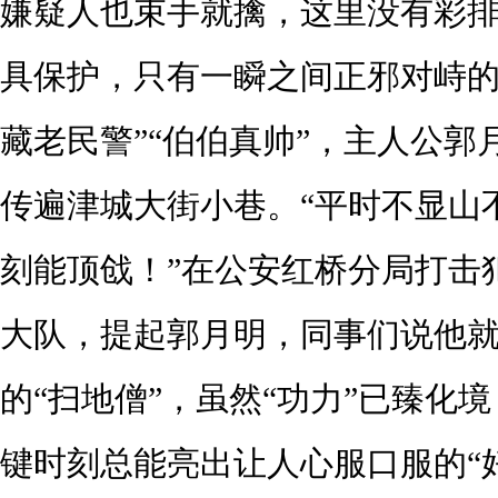
嫌疑人也束手就擒，这里没有彩
具保护，只有一瞬之间正邪对峙的
藏老民警”“伯伯真帅”，主人公郭
传遍津城大街小巷。“平时不显山
刻能顶戗！”在公安红桥分局打击
大队，提起郭月明，同事们说他
的“扫地僧”，虽然“功力”已臻化
键时刻总能亮出让人心服口服的“