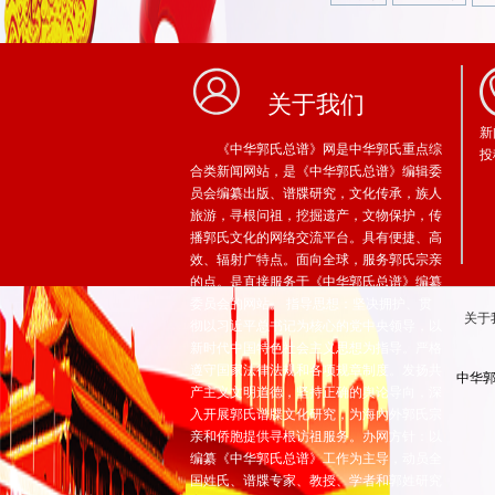
关于我们
新
《中华郭氏总谱》网是中华郭氏重点综
投
合类新闻网站，是《中华郭氏总谱》编辑委
员会编纂出版、谱牒研究，文化传承，族人
旅游，寻根问祖，挖掘遗产，文物保护，传
播郭氏文化的网络交流平台。具有便捷、高
效、辐射广特点。面向全球，服务郭氏宗亲
的点。是直接服务于《中华郭氏总谱》编纂
委员会的网站。 指导思想：坚决拥护、贯
关于
彻以习近平总书记为核心的党中央领导，以
新时代中国特色社会主义思想为指导。严格
遵守国家法律法规和各项规章制度。发扬共
中华郭
产主义文明道德，坚持正确的舆论导向，深
入开展郭氏谱牒文化研究，为海內外郭氏宗
亲和侨胞提供寻根访祖服务。办网方针：以
编纂《中华郭氏总谱》工作为主导，动员全
国姓氏、谱牒专家、教授、学者和郭姓研究