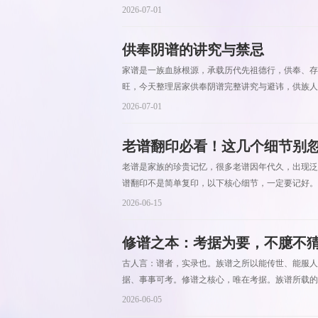
2026-07-01
供奉阴谱的讲究与禁忌
家谱是一族血脉根源，承载历代先祖德行，供奉、存
旺，今天整理居家供奉阴谱完整讲究与避讳，供族人参
2026-07-01
老谱翻印必看！这几个细节别
老谱是家族的珍贵记忆，很多老谱因年代久，出现泛
谱翻印不是简单复印，以下核心细节，一定要记好。1
2026-06-15
修谱之本：考据为要，不臆不
古人言：谱者，实录也。族谱之所以能传世、能服人
据、事事可考。修谱之核心，唯在考据。族谱所载的
2026-06-05