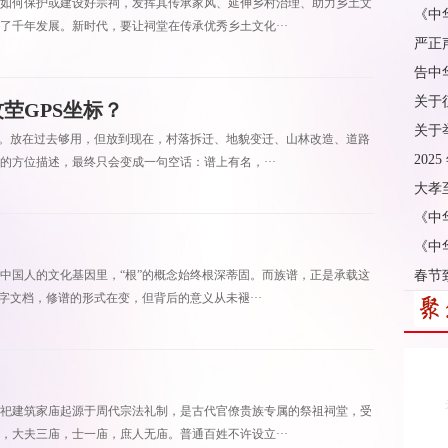
如何保护或建设好宗祠，发挥其传承家风、延伸乡村治理、助力乡土文
《中
了千年发展。新时代，要让祠堂在传承优秀乡土文化···
严正
告中
关于
茔GPS坐标？
关于
”。放在过去够用，但放到现在，村落拆迁、地貌变迁、山林改造、道路
202
方位描述，最终只会变成一句空话：谱上有名，···
大孝
《中
《中
中国人的文化基因里，“根”的概念始终根深蒂固。而族谱，正是承载这
春节
字文档，修谱的形式在变，但背后的意义从未褪···
祀建筑家庙起源于周代宗法礼制，是古代官僚贵族专属的祭祖祠堂，受
，大夫三庙，士一庙，庶人无庙。普通百姓不许设立···