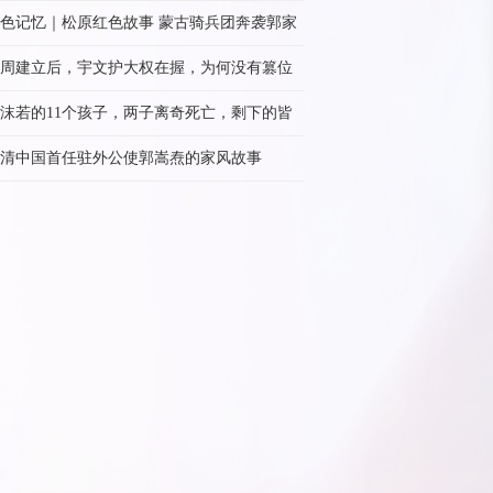
级，后成开国大校
色记忆｜松原红色故事 蒙古骑兵团奔袭郭家
周建立后，宇文护大权在握，为何没有篡位
帝呢？
沫若的11个孩子，两子离奇死亡，剩下的皆
承了他的品质
清中国首任驻外公使郭嵩焘的家风故事