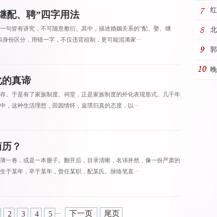
五
红
继配、聘”四字用法
一句皆有讲究，不可随意敷衍。其中，描述婚姻关系的“配、娶、继
店
北
身份区分，用错一字，不仅违背祖制，更可能混淆家···
称
郭
继
晚
化的真谛
存。于是有了家族制度。祠堂，正是家族制度的外化表现形式。几千年
中，这种生活理想，田园情怀，返璞归真的态度，以···
简历？
薄一卷，或是一本册子。翻开后，目录清晰，名讳井然，像一份严肃的
生于某年，卒于某年，曾任某职，配某氏。脉络笔直···
下一页
尾页
2
3
4
5
···