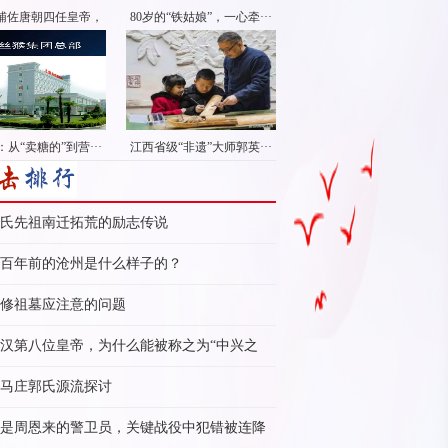
辅佐唐朝四任皇帝，
80岁的“铁姑娘”，一心牵···
···
从“卖糖的”到营···
江西省级“非遗”大师郭英···
氏先祖南迁拓荒的励志传说
百年前的沧州是什么样子的？
修祖墓应注意的问题
汉第八位皇帝，为什么能被称之为“中兴之
”？
马庄郭氏源流探讨
是周恩来的警卫员，关键战役中犯错被连降