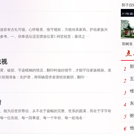
郭子仪
放皆有古礼可循。心怀敬畏、恪守规矩，方能传承家风、护佑家族兴
考。一、供奉选址适宜摆放位置1.祠堂祖堂：最优之···
郭树良：
忽视
郭
黄、破损、字迹模糊的情况，翻印时做好细节，才能守住家族根脉。老
前期准备：先护谱，再明确需求老谱纸张脆弱，翻印···
五
维
猜
东
、能为后世所尊信，从不在于篇幅的完整、世系的圆满，而在于字字有
主
驸
每一位先祖、每一段事迹、每一个年份、每一处地名···
他