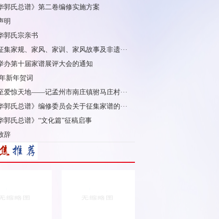
华郭氏总谱》第二卷编修实施方案
声明
华郭氏宗亲书
征集家规、家风、家训、家风故事及非遗···
举办第十届家谱展评大会的通知
5 年新年贺词
至爱惊天地——记孟州市南庄镇驸马庄村···
华郭氏总谱》编修委员会关于征集家谱的···
华郭氏总谱》“文化篇”征稿启事
致辞