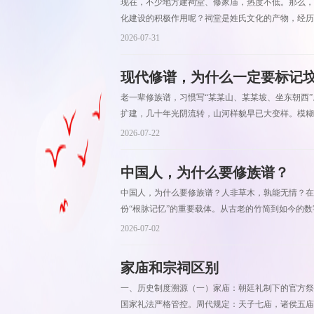
现在，不少地方建祠堂、修家庙，热度不低。那么，
化建设的积极作用呢？祠堂是姓氏文化的产物，经历
2026-07-31
现代修谱，为什么一定要标记坟
老一辈修族谱，习惯写“某某山、某某坡、坐东朝西
扩建，几十年光阴流转，山河样貌早已大变样。模糊的
2026-07-22
中国人，为什么要修族谱？
中国人，为什么要修族谱？人非草木，孰能无情？在
份“根脉记忆”的重要载体。从古老的竹简到如今的数
2026-07-02
家庙和宗祠区别
一、历史制度溯源（一）家庙：朝廷礼制下的官方祭
国家礼法严格管控。周代规定：天子七庙，诸侯五庙