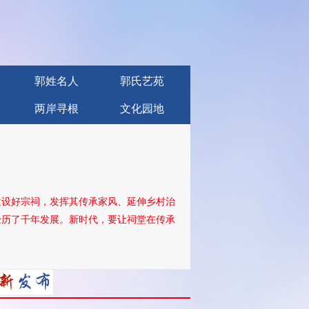
郭姓名人
郭氏艺苑
两岸寻根
文化园地
建设好宗祠，发挥其传承家风、延伸乡村治
经历了千年发展。新时代，要让祠堂在传承